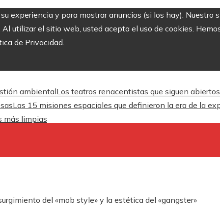
r su experiencia y para mostrar anuncios (si los hay). Nuestro 
 utilizar el sitio web, usted acepta el uso de cookies. Hemos
tica de Privacidad.
estión ambiental
Los teatros renacentistas que siguen abiertos
esas
Las 15 misiones espaciales que definieron la era de la ex
es más limpias
surgimiento del «mob style» y la estética del «gangster»