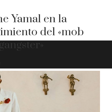
ne Yamal en la
gimiento del «mob
«gangster»
8