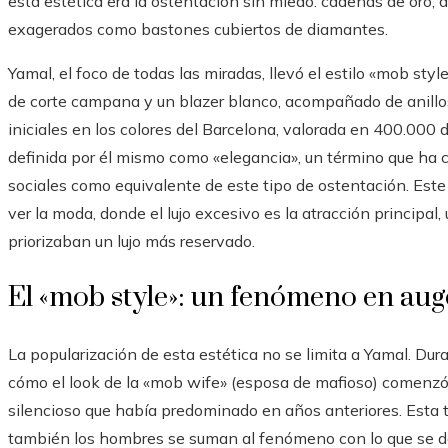
esta estética era la ostentación sin miedo: cadenas de oro, 
exagerados como bastones cubiertos de diamantes.
Yamal, el foco de todas las miradas, llevó el estilo «mob st
de corte campana y un blazer blanco, acompañado de anillos,
iniciales en los colores del Barcelona, valorada en 400.000 
definida por él mismo como «elegancia», un término que ha
sociales como equivalente de este tipo de ostentación. Est
ver la moda, donde el lujo excesivo es la atracción principal
priorizaban un lujo más reservado.
El «mob style»: un fenómeno en auge
La popularización de esta estética no se limita a Yamal. Dura
cómo el look de la «mob wife» (esposa de mafioso) comenzó a
silencioso que había predominado en años anteriores. Esta 
también los hombres se suman al fenómeno con lo que se 