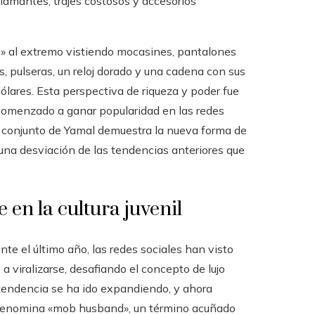
diamantes, trajes costosos y accesorios
yle» al extremo vistiendo mocasines, pantalones
 pulseras, un reloj dorado y una cadena con sus
dólares. Esta perspectiva de riqueza y poder fue
 comenzado a ganar popularidad en las redes
e conjunto de Yamal demuestra la nueva forma de
, una desviación de las tendencias anteriores que
 en la cultura juvenil
nte el último año, las redes sociales han visto
 viralizarse, desafiando el concepto de lujo
tendencia se ha ido expandiendo, y ahora
denomina «mob husband», un término acuñado