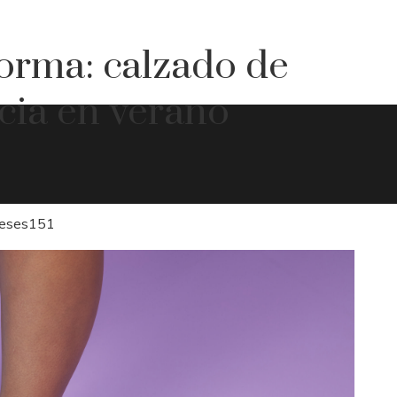
forma: calzado de
cia en verano
eses
151