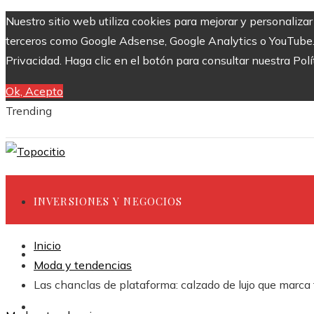
Nuestro sitio web utiliza cookies para mejorar y personaliza
terceros como Google Adsense, Google Analytics o YouTube. Al
Privacidad. Haga clic en el botón para consultar nuestra Polí
Ok, Acepto
Trending
INVERSIONES Y NEGOCIOS
Inicio
CIENCIA Y TECNOLOGÍA
Moda y tendencias
Las chanclas de plataforma: calzado de lujo que marc
RESPONSABILIDAD SOCIAL