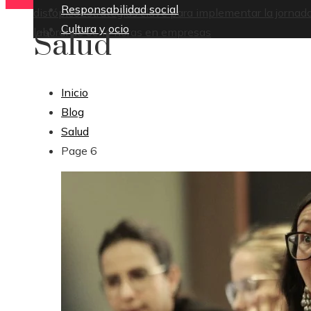
Responsabilidad social
distópico
Estrategias clave para implementar la jornad
Cultura y ocio
laboral de ocho horas en empresas
Salud
Inicio
Blog
Salud
Page 6