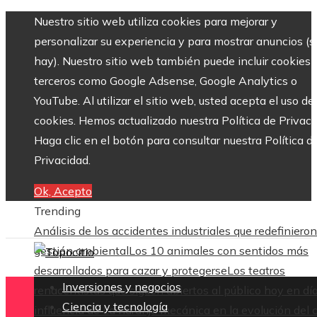
Nuestro sitio web utiliza cookies para mejorar y
personalizar su experiencia y para mostrar anuncios (si
hay). Nuestro sitio web también puede incluir cookies 
terceros como Google Adsense, Google Analytics o
YouTube. Al utilizar el sitio web, usted acepta el uso de
cookies. Hemos actualizado nuestra Política de Privaci
Haga clic en el botón para consultar nuestra Política d
Privacidad.
Ok, Acepto
Trending
Análisis de los accidentes industriales que redefinieron
gestión ambiental
Los 10 animales con sentidos más
desarrollados para cazar y protegerse
Los teatros
Inversiones y negocios
renacentistas que siguen abiertos al público hoy en dí
Ciencia y tecnología
influencia de La naranja mecánica en la evolución del 