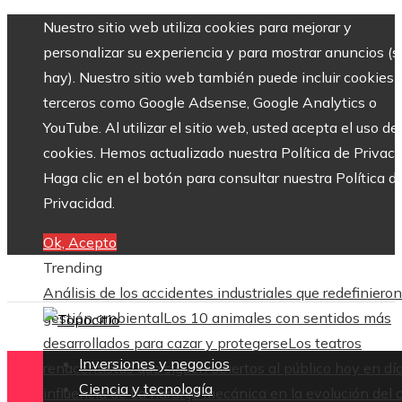
Nuestro sitio web utiliza cookies para mejorar y
personalizar su experiencia y para mostrar anuncios (si
hay). Nuestro sitio web también puede incluir cookies 
terceros como Google Adsense, Google Analytics o
YouTube. Al utilizar el sitio web, usted acepta el uso de
cookies. Hemos actualizado nuestra Política de Privaci
Haga clic en el botón para consultar nuestra Política d
Privacidad.
Ok, Acepto
Trending
Análisis de los accidentes industriales que redefinieron
gestión ambiental
Los 10 animales con sentidos más
desarrollados para cazar y protegerse
Los teatros
Inversiones y negocios
renacentistas que siguen abiertos al público hoy en dí
Ciencia y tecnología
influencia de La naranja mecánica en la evolución del 