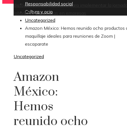
Responsabilidad social
distópico
Estrategias clave para implementar la jornad
Cultura y ocio
Inicio
laboral de ocho horas en empresas
Uncategorized
Amazon México: Hemos reunido ocho productos 
maquillaje ideales para reuniones de Zoom |
escaparate
Uncategorized
Amazon
México:
Hemos
reunido ocho