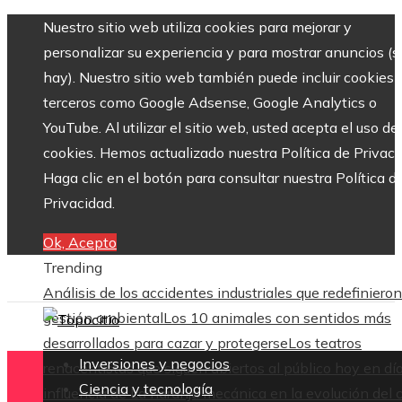
Nuestro sitio web utiliza cookies para mejorar y
personalizar su experiencia y para mostrar anuncios (si
hay). Nuestro sitio web también puede incluir cookies 
terceros como Google Adsense, Google Analytics o
YouTube. Al utilizar el sitio web, usted acepta el uso de
cookies. Hemos actualizado nuestra Política de Privaci
Haga clic en el botón para consultar nuestra Política d
Privacidad.
Ok, Acepto
Trending
Análisis de los accidentes industriales que redefinieron
gestión ambiental
Los 10 animales con sentidos más
desarrollados para cazar y protegerse
Los teatros
Inversiones y negocios
renacentistas que siguen abiertos al público hoy en dí
Ciencia y tecnología
influencia de La naranja mecánica en la evolución del 