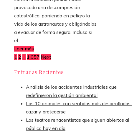
provocado una descompresión
catastrófica, poniendo en peligro la
vida de los astronautas y obligándolos
a evacuar de forma segura. Incluso si
el…
Leer más
Paginación
1
2
…
1.057
Next
de
Entradas Recientes
entradas
Análisis de los accidentes industriales que
redefinieron la gestión ambiental
Los 10 animales con sentidos más desarrollados
cazar y protegerse
Los teatros renacentistas que siguen abiertos al
público hoy en día