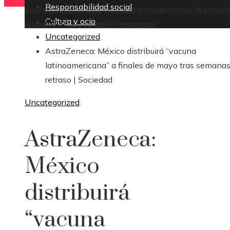
Responsabilidad social
distópico
Estrategias clave para implementar la jornad
Cultura y ocio
Inicio
laboral de ocho horas en empresas
Uncategorized
AstraZeneca: México distribuirá “vacuna
latinoamericana” a finales de mayo tras semana
retraso | Sociedad
Uncategorized
AstraZeneca:
México
distribuirá
“vacuna