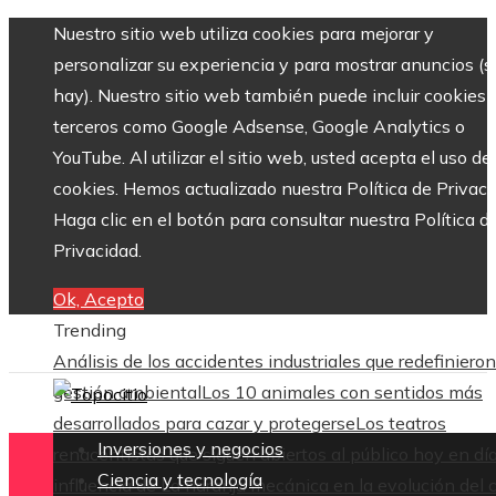
Nuestro sitio web utiliza cookies para mejorar y
personalizar su experiencia y para mostrar anuncios (si
hay). Nuestro sitio web también puede incluir cookies 
terceros como Google Adsense, Google Analytics o
YouTube. Al utilizar el sitio web, usted acepta el uso de
cookies. Hemos actualizado nuestra Política de Privaci
Haga clic en el botón para consultar nuestra Política d
Privacidad.
Ok, Acepto
Trending
Análisis de los accidentes industriales que redefinieron
gestión ambiental
Los 10 animales con sentidos más
desarrollados para cazar y protegerse
Los teatros
Inversiones y negocios
renacentistas que siguen abiertos al público hoy en dí
Ciencia y tecnología
influencia de La naranja mecánica en la evolución del 