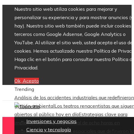
Nuestro sitio web utiliza cookies para mejorar y
personalizar su experiencia y para mostrar anuncios (si
hay). Nuestro sitio web también puede incluir cookies 
terceros como Google Adsense, Google Analytics o
YouTube. Al utilizar el sitio web, usted acepta el uso de
cookies. Hemos actualizado nuestra Política de Privaci
Haga clic en el botón para consultar nuestra Política d
Privacidad.
Ok, Acepto
Trending
Análisis de los accidentes industriales que redefinieron
gestión ambiental
Los teatros renacentistas que sigue
abiertos al público hoy en día
Estrategias clave para
Inversiones y negocios
implementar la jornada laboral de ocho horas en
Ciencia y tecnología
empresas
Las 15 misiones espaciales que definieron la