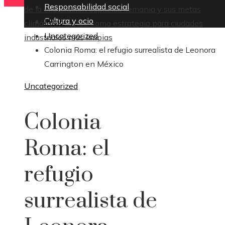
Responsabilidad social
de la exploración espacial
Alemania y sus metas
Cultura y ocio
Inicio
climáticas: la RSE como estrategia para ciudades
Uncategorized
industriales más limpias
Colonia Roma: el refugio surrealista de Leonora
Carrington en México
Uncategorized
Colonia
Roma: el
refugio
surrealista de