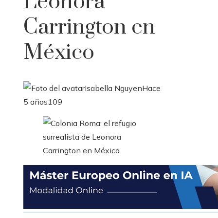
Leonora
Carrington en
México
Isabella Nguyen
Hace
5 años
109