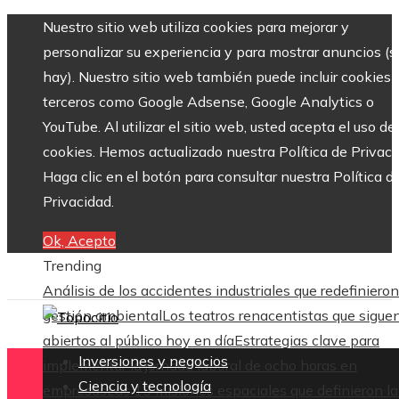
Nuestro sitio web utiliza cookies para mejorar y
personalizar su experiencia y para mostrar anuncios (si
hay). Nuestro sitio web también puede incluir cookies 
terceros como Google Adsense, Google Analytics o
YouTube. Al utilizar el sitio web, usted acepta el uso de
cookies. Hemos actualizado nuestra Política de Privaci
Haga clic en el botón para consultar nuestra Política d
Privacidad.
Ok, Acepto
Trending
Análisis de los accidentes industriales que redefinieron
gestión ambiental
Los teatros renacentistas que sigue
abiertos al público hoy en día
Estrategias clave para
Inversiones y negocios
implementar la jornada laboral de ocho horas en
Ciencia y tecnología
empresas
Las 15 misiones espaciales que definieron la