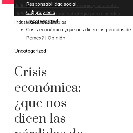
Responsabilidad social
de la exploración espacial
Alemania y sus metas
Cultura y ocio
Inicio
climáticas: la RSE como estrategia para ciudades
Uncategorized
industriales más limpias
Crisis económica: ¿que nos dicen las pérdidas de
Pemex? | Opinión
Uncategorized
Crisis
económica:
¿que nos
dicen las