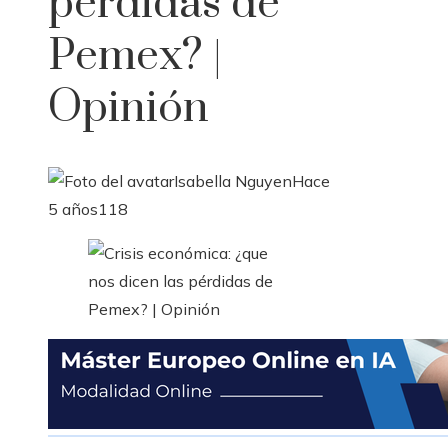
pérdidas de
Pemex? |
Opinión
Isabella Nguyen
Hace
5 años
118