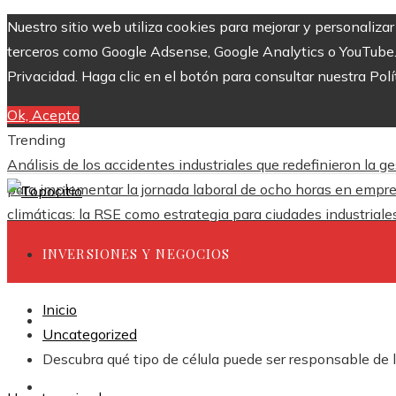
Nuestro sitio web utiliza cookies para mejorar y personaliza
terceros como Google Adsense, Google Analytics o YouTube. Al
Privacidad. Haga clic en el botón para consultar nuestra Polí
Ok, Acepto
Trending
Análisis de los accidentes industriales que redefinieron la g
para implementar la jornada laboral de ocho horas en empr
climáticas: la RSE como estrategia para ciudades industrial
INVERSIONES Y NEGOCIOS
Inicio
CIENCIA Y TECNOLOGÍA
Uncategorized
Descubra qué tipo de célula puede ser responsable de l
RESPONSABILIDAD SOCIAL