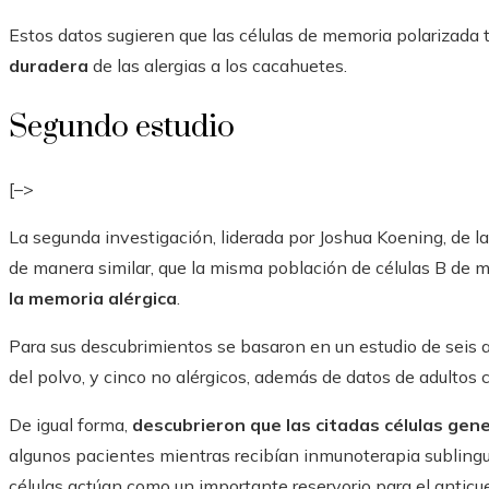
Estos datos sugieren que las células de memoria polarizada 
duradera
de las alergias a los cacahuetes.
Segundo estudio
[–>
La segunda investigación, liderada por Joshua Koening, de 
de manera similar, que la misma población de células B de 
la memoria alérgica
.
Para sus descubrimientos se basaron en un estudio de seis ad
del polvo, y cinco no alérgicos, además de datos de adultos 
De igual forma,
descubrieron que las citadas células gen
algunos pacientes mientras recibían inmunoterapia sublingu
células actúan como un importante reservorio para el anticu