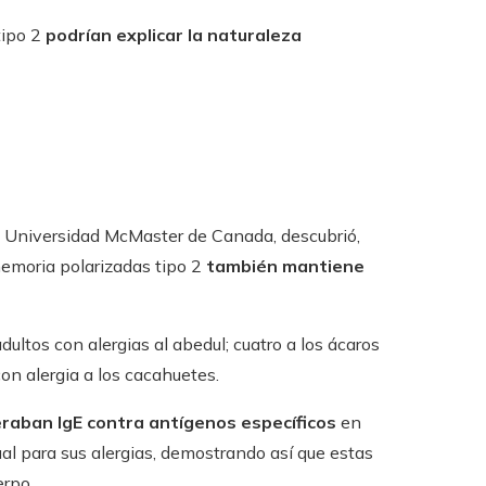
tipo 2
podrían explicar la naturaleza
la Universidad McMaster de Canada, descubrió,
memoria polarizadas tipo 2
también mantiene
ultos con alergias al abedul; cuatro a los ácaros
con alergia a los cacahuetes.
eraban IgE contra antígenos
específicos
en
al para sus alergias, demostrando así que estas
erpo.