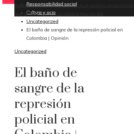
Responsabilidad social
papel en la evolución del MCU
Los teatros renacentist
Cultura y ocio
Inicio
que siguen abiertos al público hoy en día
Uncategorized
El baño de sangre de la represión policial en
Colombia | Opinión
Uncategorized
El baño de
sangre de la
represión
policial en