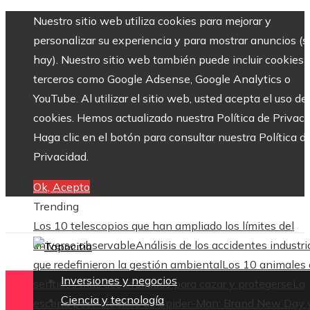
Nuestro sitio web utiliza cookies para mejorar y
personalizar su experiencia y para mostrar anuncios (si
hay). Nuestro sitio web también puede incluir cookies 
terceros como Google Adsense, Google Analytics o
YouTube. Al utilizar el sitio web, usted acepta el uso de
cookies. Hemos actualizado nuestra Política de Privaci
Haga clic en el botón para consultar nuestra Política d
Privacidad.
Ok, Acepto
Trending
Los 10 telescopios que han ampliado los límites del
universo observable
Análisis de los accidentes industri
que redefinieron la gestión ambiental
Los 10 animales
Inversiones y negocios
sentidos más desarrollados para cazar y protegerse
La
Ciencia y tecnología
escena post-créditos de Spider-Man: Brand New Day 