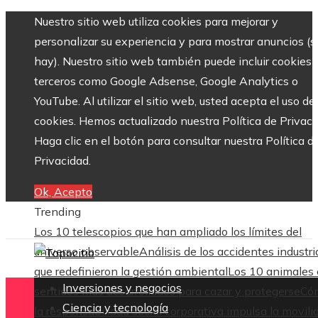
Nuestro sitio web utiliza cookies para mejorar y
personalizar su experiencia y para mostrar anuncios (si
hay). Nuestro sitio web también puede incluir cookies 
terceros como Google Adsense, Google Analytics o
YouTube. Al utilizar el sitio web, usted acepta el uso de
cookies. Hemos actualizado nuestra Política de Privaci
Haga clic en el botón para consultar nuestra Política d
Privacidad.
Ok, Acepto
Trending
Los 10 telescopios que han ampliado los límites del
universo observable
Análisis de los accidentes industri
que redefinieron la gestión ambiental
Los 10 animales
Inversiones y negocios
sentidos más desarrollados para cazar y protegerse
Có
Ciencia y tecnología
la responsabilidad social corporativa impulsa la movili