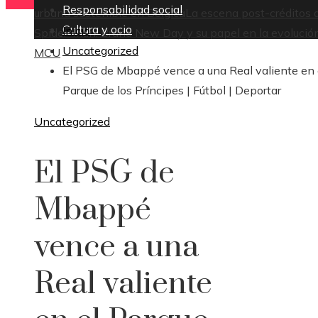
Responsabilidad social
urbana sostenible en Bélgica
La escena post-créditos 
Cultura y ocio
Inicio
Spider-Man: Brand New Day y su papel en la evolución
Uncategorized
MCU
El PSG de Mbappé vence a una Real valiente en 
Parque de los Príncipes | Fútbol | Deportar
Uncategorized
El PSG de
Mbappé
vence a una
Real valiente