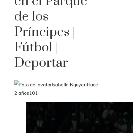
en el Parque
de los
Príncipes |
Fútbol |
Deportar
Isabella Nguyen
Hace
2 años
101