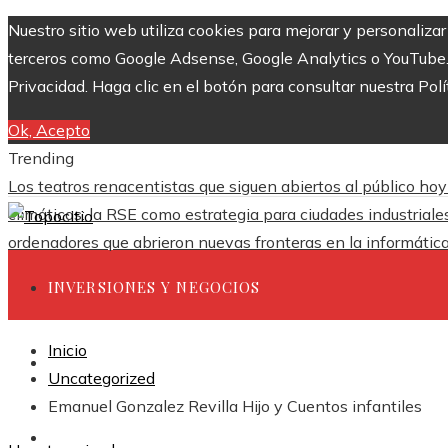
Nuestro sitio web utiliza cookies para mejorar y personaliza
terceros como Google Adsense, Google Analytics o YouTube. Al
Privacidad. Haga clic en el botón para consultar nuestra Polí
Ok, Acepto
Trending
Los teatros renacentistas que siguen abiertos al público hoy
climáticas: la RSE como estrategia para ciudades industrial
ordenadores que abrieron nuevas fronteras en la informátic
INVERSIONES Y NEGOCIOS
Inicio
CIENCIA Y TECNOLOGÍA
Uncategorized
Emanuel Gonzalez Revilla Hijo y Cuentos infantiles
RESPONSABILIDAD SOCIAL