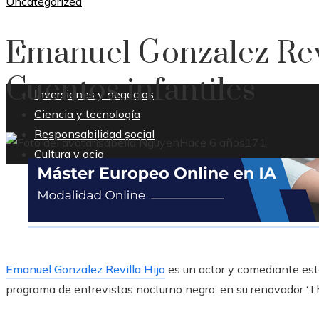
Uncategorized
Emanuel Gonzalez Revi
CULTURA Y OCIO
Cuentos infantiles
Inversiones y negocios
Ciencia y tecnología
Responsabilidad social
Isabella Nguyen
Hace 6 años
171
Cultura y ocio
Emanuel Gonzalez Revilla Hijo
es un actor y comediante est
programa de entrevistas nocturno negro, en su renovador ‘T