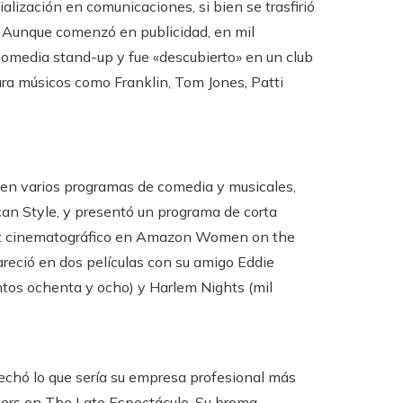
alización en comunicaciones, si bien se trasfirió
. Aunque comenzó en publicidad, en mil
omedia stand-up y fue «descubierto» en un club
ara músicos como Franklin, Tom Jones, Patti
ó en varios programas de comedia y musicales,
n Style, y presentó un programa de corta
ut cinematográfico en Amazon Women on the
eció en dos películas con su amigo Eddie
ntos ochenta y ocho) y Harlem Nights (mil
echó lo que sería su empresa profesional más
ivers en The Late Espectáculo. Su broma