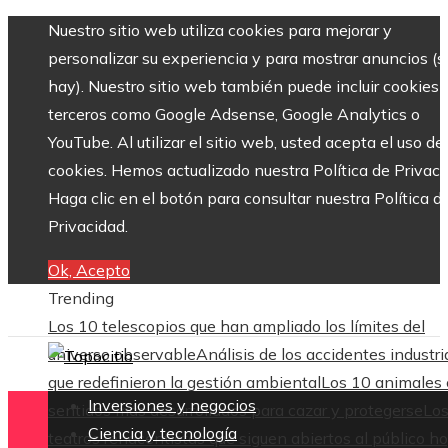
Nuestro sitio web utiliza cookies para mejorar y
personalizar su experiencia y para mostrar anuncios (si
hay). Nuestro sitio web también puede incluir cookies 
terceros como Google Adsense, Google Analytics o
YouTube. Al utilizar el sitio web, usted acepta el uso de
cookies. Hemos actualizado nuestra Política de Privaci
Haga clic en el botón para consultar nuestra Política d
Privacidad.
Ok, Acepto
Trending
Los 10 telescopios que han ampliado los límites del
universo observable
Análisis de los accidentes industri
que redefinieron la gestión ambiental
Los 10 animales
Inversiones y negocios
sentidos más desarrollados para cazar y protegerse
Lo
Ciencia y tecnología
teatros renacentistas que siguen abiertos al público h