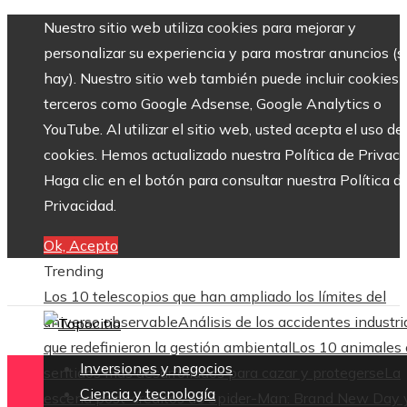
Nuestro sitio web utiliza cookies para mejorar y
personalizar su experiencia y para mostrar anuncios (si
hay). Nuestro sitio web también puede incluir cookies 
terceros como Google Adsense, Google Analytics o
YouTube. Al utilizar el sitio web, usted acepta el uso de
cookies. Hemos actualizado nuestra Política de Privaci
Haga clic en el botón para consultar nuestra Política d
Privacidad.
Ok, Acepto
Trending
Los 10 telescopios que han ampliado los límites del
universo observable
Análisis de los accidentes industri
que redefinieron la gestión ambiental
Los 10 animales
Inversiones y negocios
sentidos más desarrollados para cazar y protegerse
La
Ciencia y tecnología
escena post-créditos de Spider-Man: Brand New Day 