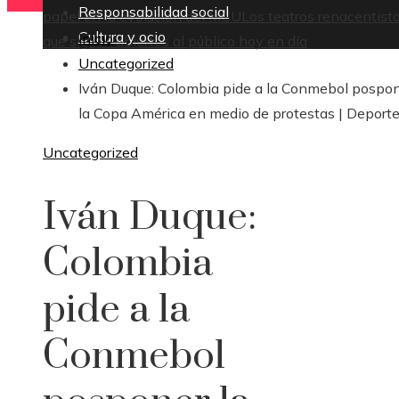
Responsabilidad social
papel en la evolución del MCU
Los teatros renacentist
Cultura y ocio
Inicio
que siguen abiertos al público hoy en día
Uncategorized
Iván Duque: Colombia pide a la Conmebol pospo
la Copa América en medio de protestas | Deport
Uncategorized
Iván Duque:
Colombia
pide a la
Conmebol