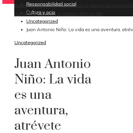
Responsabilidad social
papel en la evolución del MCU
Los teatros renacentist
Cultura y ocio
Inicio
que siguen abiertos al público hoy en día
Uncategorized
Juan Antonio Niño: La vida es una aventura, atré
Uncategorized
Juan Antonio
Niño: La vida
es una
aventura,
atrévete