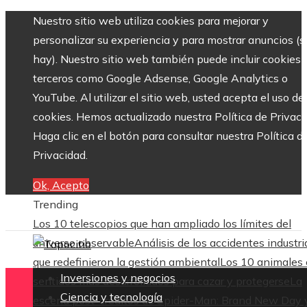
Nuestro sitio web utiliza cookies para mejorar y
personalizar su experiencia y para mostrar anuncios (si
hay). Nuestro sitio web también puede incluir cookies 
terceros como Google Adsense, Google Analytics o
YouTube. Al utilizar el sitio web, usted acepta el uso de
cookies. Hemos actualizado nuestra Política de Privaci
Haga clic en el botón para consultar nuestra Política d
Privacidad.
Ok, Acepto
Trending
Los 10 telescopios que han ampliado los límites del
universo observable
Análisis de los accidentes industri
que redefinieron la gestión ambiental
Los 10 animales
Inversiones y negocios
sentidos más desarrollados para cazar y protegerse
La
Ciencia y tecnología
escena post-créditos de Spider-Man: Brand New Day 