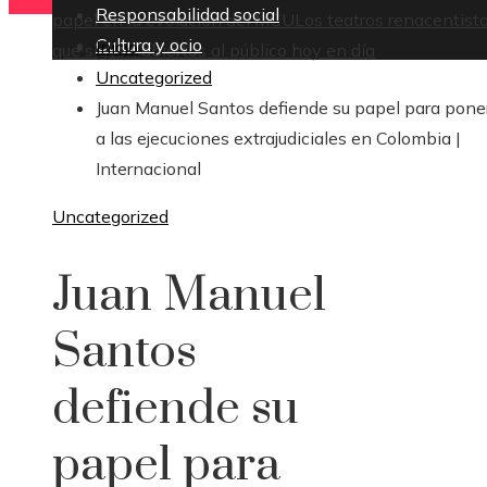
Responsabilidad social
papel en la evolución del MCU
Los teatros renacentist
Cultura y ocio
Inicio
que siguen abiertos al público hoy en día
Uncategorized
Juan Manuel Santos defiende su papel para poner
a las ejecuciones extrajudiciales en Colombia |
Internacional
Uncategorized
Juan Manuel
Santos
defiende su
papel para