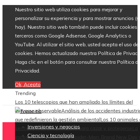
Nuestro sitio web utiliza cookies para mejorar y
personalizar su experiencia y para mostrar anuncios (si
hay). Nuestro sitio web también puede incluir cookies 
terceros como Google Adsense, Google Analytics o
YouTube. Al utilizar el sitio web, usted acepta el uso de
cookies. Hemos actualizado nuestra Política de Privaci
Haga clic en el botón para consultar nuestra Política d
Privacidad.
Ok, Acepto
Trending
Los 10 telescopios que han ampliado los límites del
universo observable
Análisis de los accidentes industri
que redefinieron la gestión ambiental
Los 10 animales
Inversiones y negocios
sentidos más desarrollados para cazar y protegerse
La
Ciencia y tecnología
escena post-créditos de Spider-Man: Brand New Day 