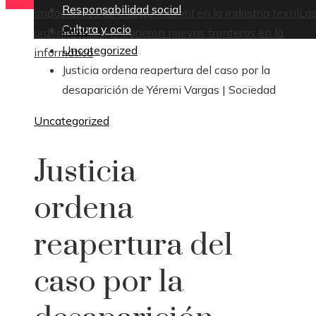
Responsabilidad social
impactantes de trabajo infantil en la industria textil
Lo
Cultura y ocio
Inicio
ordenadores que abrieron nuevas fronteras en la
Uncategorized
informática
Justicia ordena reapertura del caso por la
desaparición de Yéremi Vargas | Sociedad
Uncategorized
Justicia
ordena
reapertura del
caso por la