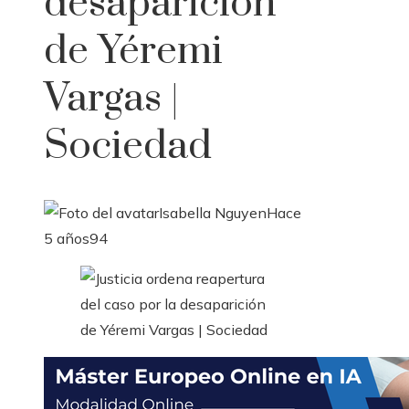
desaparición
de Yéremi
Vargas |
Sociedad
Isabella Nguyen
Hace
5 años
94