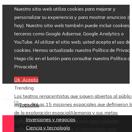
Nuestro sitio web utiliza cookies para mejorar y
personalizar su experiencia y para mostrar anuncios (si
hay). Nuestro sitio web también puede incluir cookies 
terceros como Google Adsense, Google Analytics o
YouTube. Al utilizar el sitio web, usted acepta el uso de
cookies. Hemos actualizado nuestra Política de Privaci
Haga clic en el botón para consultar nuestra Política d
Privacidad.
Ok, Acepto
Trending
Los teatros renacentistas que siguen abiertos al públic
hoy en día
Las 15 misiones espaciales que definieron l
de la exploración espacial
Alemania y sus metas
Inversiones y negocios
climáticas: la RSE como estrategia para ciudades
Ciencia y tecnología
industriales más limpias
Los 10 escándalos más