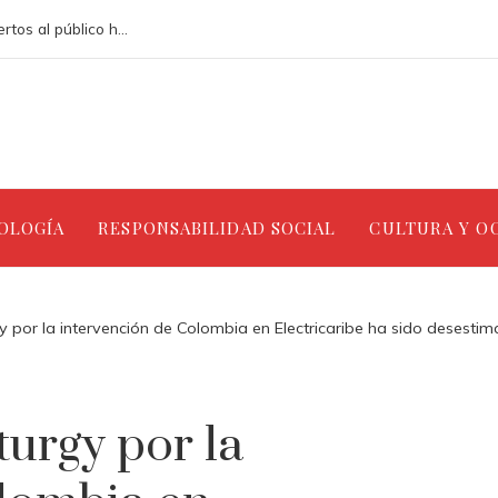
Los teatros renacentistas que siguen abiertos al público hoy en día
NOLOGÍA
RESPONSABILIDAD SOCIAL
CULTURA Y O
por la intervención de Colombia en Electricaribe ha sido desesti
urgy por la