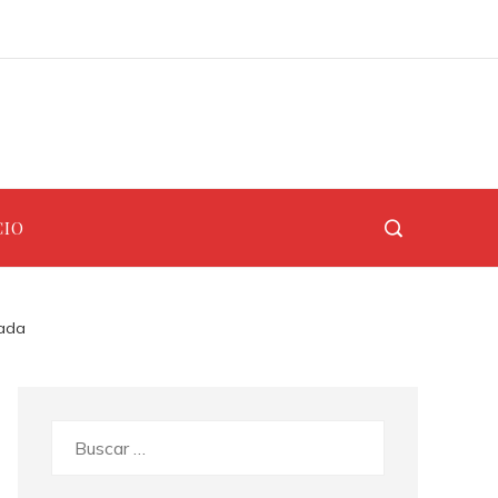
Las 15 misiones espaciales que definieron la era de la exploración espacial
Alemania y sus metas climáticas: la RSE como estrategia para ciudades industriales más limpias
CIO
mada
Buscar: