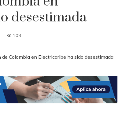
olombia en
ido desestimada
108