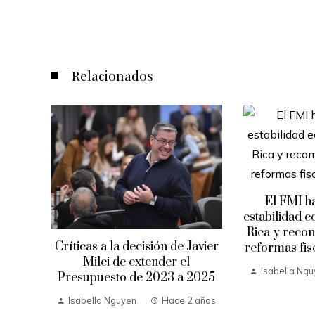
Relacionados
El FMI ha
estabilidad 
ume
Rica y reco
uerto
Críticas a la decisión de Javier
reformas fis
evo
Milei de extender el
ítica
Isabella Ng
Presupuesto de 2023 a 2025
Isabella Nguyen
Hace 2 años
 años