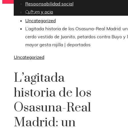
Responsabilidad social
Cultura y ocio
Inicio
Uncategorized
L’agitada historia de los Osasuna-Real Madrid: un
cerdo vestido de Juanito, petardos contra Buyo y 
mayor gesta rojilla | deportados
Uncategorized
L’agitada
historia de los
Osasuna-Real
Madrid: un