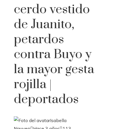
cerdo vestido
de Juanito,
petardos
contra Buyo y
la mayor gesta
rojilla |
deportados
Isabella
Nguyen
Hace 3 años
113