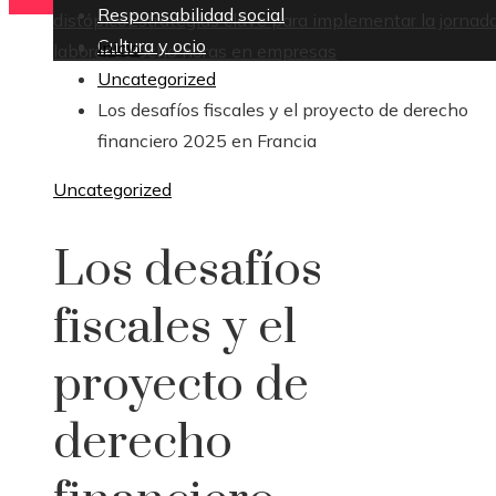
Responsabilidad social
distópico
Estrategias clave para implementar la jornad
Cultura y ocio
Inicio
laboral de ocho horas en empresas
Uncategorized
Los desafíos fiscales y el proyecto de derecho
financiero 2025 en Francia
Uncategorized
Los desafíos
fiscales y el
proyecto de
derecho