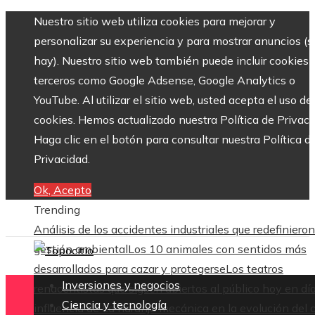
Nuestro sitio web utiliza cookies para mejorar y
personalizar su experiencia y para mostrar anuncios (si
hay). Nuestro sitio web también puede incluir cookies 
terceros como Google Adsense, Google Analytics o
YouTube. Al utilizar el sitio web, usted acepta el uso de
cookies. Hemos actualizado nuestra Política de Privaci
Haga clic en el botón para consultar nuestra Política d
Privacidad.
Ok, Acepto
Trending
Análisis de los accidentes industriales que redefinieron
gestión ambiental
Los 10 animales con sentidos más
desarrollados para cazar y protegerse
Los teatros
Inversiones y negocios
renacentistas que siguen abiertos al público hoy en dí
Ciencia y tecnología
influencia de La naranja mecánica en la evolución del 