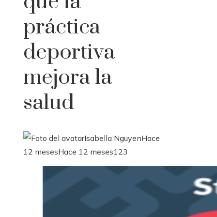
que la
práctica
deportiva
mejora la
salud
Isabella Nguyen
Hace
12 meses
Hace 12 meses
123