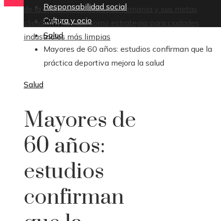
Responsabilidad social
de la exploración espacial
Alemania y sus metas
Cultura y ocio
Inicio
climáticas: la RSE como estrategia para ciudades
Salud
industriales más limpias
Mayores de 60 años: estudios confirman que la
práctica deportiva mejora la salud
Salud
Mayores de
60 años:
estudios
confirman