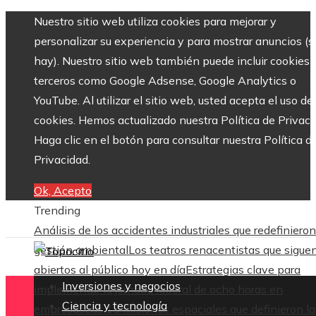
Nuestro sitio web utiliza cookies para mejorar y
personalizar su experiencia y para mostrar anuncios (si
hay). Nuestro sitio web también puede incluir cookies 
terceros como Google Adsense, Google Analytics o
YouTube. Al utilizar el sitio web, usted acepta el uso de
cookies. Hemos actualizado nuestra Política de Privaci
Haga clic en el botón para consultar nuestra Política d
Privacidad.
Ok, Acepto
Trending
Análisis de los accidentes industriales que redefinieron
gestión ambiental
Los teatros renacentistas que sigue
abiertos al público hoy en día
Estrategias clave para
Inversiones y negocios
implementar la jornada laboral de ocho horas en
Ciencia y tecnología
empresas
Las 15 misiones espaciales que definieron la