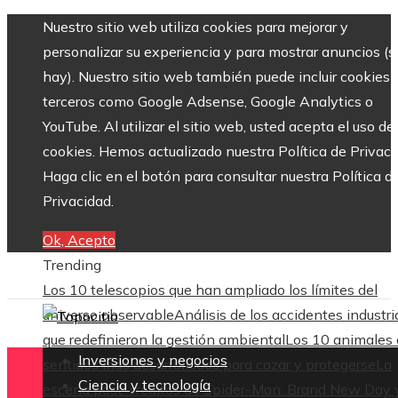
Nuestro sitio web utiliza cookies para mejorar y
personalizar su experiencia y para mostrar anuncios (si
hay). Nuestro sitio web también puede incluir cookies 
terceros como Google Adsense, Google Analytics o
YouTube. Al utilizar el sitio web, usted acepta el uso de
cookies. Hemos actualizado nuestra Política de Privaci
Haga clic en el botón para consultar nuestra Política d
Privacidad.
Ok, Acepto
Trending
Los 10 telescopios que han ampliado los límites del
universo observable
Análisis de los accidentes industri
que redefinieron la gestión ambiental
Los 10 animales
Inversiones y negocios
sentidos más desarrollados para cazar y protegerse
La
Ciencia y tecnología
escena post-créditos de Spider-Man: Brand New Day 