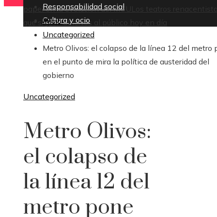
Responsabilidad social
papel en la evolución del MCU
Los teatros renacentist
Cultura y ocio
Inicio
que siguen abiertos al público hoy en día
Uncategorized
Metro Olivos: el colapso de la línea 12 del metro
en el punto de mira la política de austeridad del
gobierno
Uncategorized
Metro Olivos:
el colapso de
la línea 12 del
metro pone