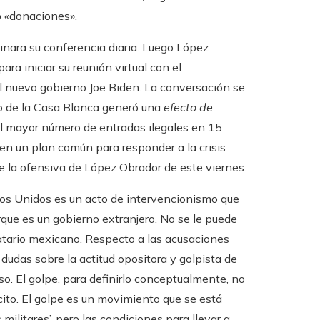
ó «donaciones».
inara su conferencia diaria. Luego López
ara iniciar su reunión virtual con el
el nuevo gobierno Joe Biden. La conversación se
vio de la Casa Blanca generó una
efecto de
el mayor número de entradas ilegales en 15
n un plan común para responder a la crisis
e la ofensiva de López Obrador de este viernes.
dos Unidos es un acto de intervencionismo que
rque es un gobierno extranjero. No se le puede
datario mexicano. Respecto a las acusaciones
 dudas sobre la actitud opositora y golpista de
o. El golpe, para definirlo conceptualmente, no
cito. El golpe es un movimiento que se está
 militares’. pero las condiciones para llevar a