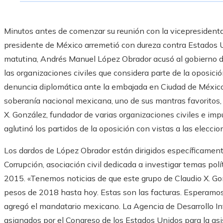
Minutos antes de comenzar su reunión con la vicepresidenta
presidente de México arremetió con dureza contra Estados U
matutina, Andrés Manuel López Obrador acusó al gobierno de
las organizaciones civiles que considera parte de la oposici
denuncia diplomática ante la embajada en Ciudad de México.
soberanía nacional mexicana, uno de sus mantras favoritos,
X. González, fundador de varias organizaciones civiles e imp
aglutinó los partidos de la oposición con vistas a las eleccion
Los dardos de López Obrador están dirigidos específicament
Corrupción, asociación civil dedicada a investigar temas po
2015. «Tenemos noticias de que este grupo de Claudio X. Go
pesos de 2018 hasta hoy. Estas son las facturas. Esperamos
agregó el mandatario mexicano. La Agencia de Desarrollo In
asignados por el Congreso de los Estados Unidos para la asis