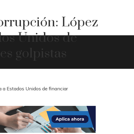
orrupción: López
dos Unidos de
es golpistas