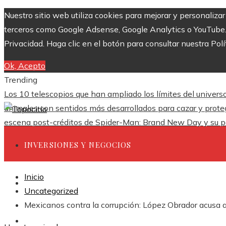
Nuestro sitio web utiliza cookies para mejorar y personaliza
terceros como Google Adsense, Google Analytics o YouTube. Al
Privacidad. Haga clic en el botón para consultar nuestra Polí
Ok, Acepto
Trending
Los 10 telescopios que han ampliado los límites del univers
animales con sentidos más desarrollados para cazar y prote
escena post-créditos de Spider-Man: Brand New Day y su p
INVERSIONES Y NEGOCIOS
Inicio
CIENCIA Y TECNOLOGÍA
Uncategorized
Mexicanos contra la corrupción: López Obrador acusa a
RESPONSABILIDAD SOCIAL