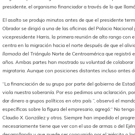
presidente, el organismo financiador a través de lo que llam
El asalto se produjo minutos antes de que el presidente term
Obrador se dirigió a una de las oficinas del Palacio Nacional p
vicepresidente Harris, la primera reunión de alto rango con 
centra en la migración hacia el norte después de que el ali
llamada
del Triángulo Norte de Centroamérica que registró 
años. Ambas partes han mostrado su voluntad de colaborar e
migratoria. Aunque con posiciones distantes incluso antes d
“La financiación de su grupo por parte del gobierno de Esta
viola nuestra soberanía. Por eso pedimos una aclaración, po
dar dinero a grupos políticos en otro país ”, observó el man
específicas sobre la figura del empresario, agregó:“ No tengo
Claudio X. González y otros. Siempre han impedido el progres
necesariamente tiene que ver con el uso de armas o del Ejér
desarrollando y que puede ser consumido por el ‘ejército o los