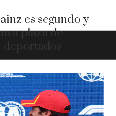
Sainz es segundo y
tava plaza de
| deportados