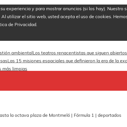
r su experiencia y para mostrar anuncios (si los hay). Nuestro 
 utilizar el sitio web, usted acepta el uso de cookies. Hemos
tica de Privacidad.
estión ambiental
Los teatros renacentistas que siguen abiertos
esas
Las 15 misiones espaciales que definieron la era de la ex
es más limpias
asta la octava plaza de Montmeló | Fórmula 1 | deportados