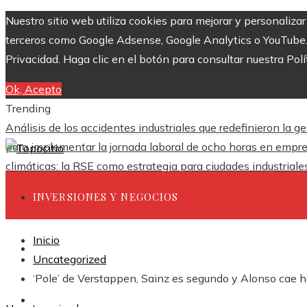
Nuestro sitio web utiliza cookies para mejorar y personaliza
terceros como Google Adsense, Google Analytics o YouTube. Al
Privacidad. Haga clic en el botón para consultar nuestra Polí
Ok, Acepto
Trending
Análisis de los accidentes industriales que redefinieron la g
para implementar la jornada laboral de ocho horas en empr
climáticas: la RSE como estrategia para ciudades industrial
INVERSIONES Y NEGOCIOS
Inicio
CIENCIA Y TECNOLOGÍA
Uncategorized
‘Pole’ de Verstappen, Sainz es segundo y Alonso cae h
RESPONSABILIDAD SOCIAL