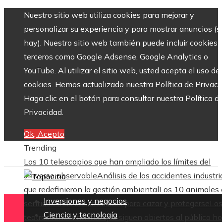
Nuestro sitio web utiliza cookies para mejorar y
personalizar su experiencia y para mostrar anuncios (si
hay). Nuestro sitio web también puede incluir cookies 
terceros como Google Adsense, Google Analytics o
YouTube. Al utilizar el sitio web, usted acepta el uso de
cookies. Hemos actualizado nuestra Política de Privaci
Haga clic en el botón para consultar nuestra Política d
Privacidad.
Ok, Acepto
Trending
Los 10 telescopios que han ampliado los límites del
universo observable
Análisis de los accidentes industri
que redefinieron la gestión ambiental
Los 10 animales
Inversiones y negocios
sentidos más desarrollados para cazar y protegerse
Lo
Ciencia y tecnología
teatros renacentistas que siguen abiertos al público h