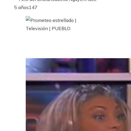
5 años
147