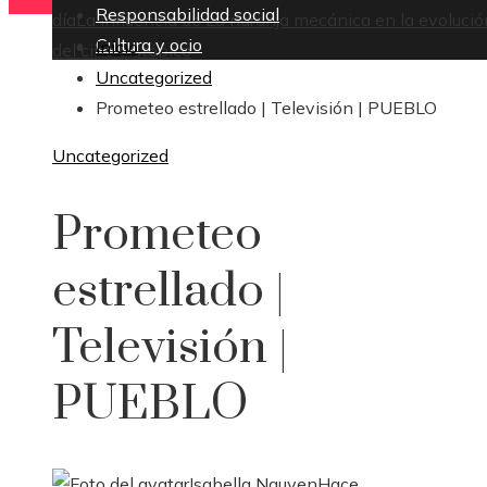
Responsabilidad social
día
La influencia de La naranja mecánica en la evolució
Cultura y ocio
Inicio
del cine distópico
Uncategorized
Prometeo estrellado | Televisión | PUEBLO
Uncategorized
Prometeo
estrellado |
Televisión |
PUEBLO
Isabella Nguyen
Hace