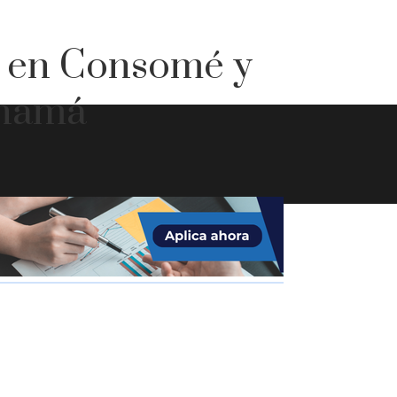
s en Consomé y
anamá