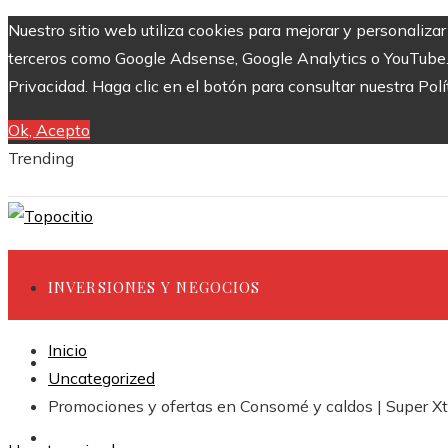
Nuestro sitio web utiliza cookies para mejorar y personaliza
terceros como Google Adsense, Google Analytics o YouTube. Al
Privacidad. Haga clic en el botón para consultar nuestra Polí
Ok, Acepto
Trending
INVERSIONES Y NEGOCIOS
Inicio
CIENCIA Y TECNOLOGÍA
Uncategorized
Promociones y ofertas en Consomé y caldos | Super 
RESPONSABILIDAD SOCIAL