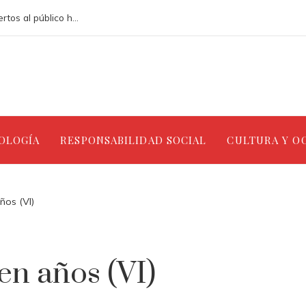
Los teatros renacentistas que siguen abiertos al público hoy en día
NOLOGÍA
RESPONSABILIDAD SOCIAL
CULTURA Y O
ños (VI)
en años (VI)