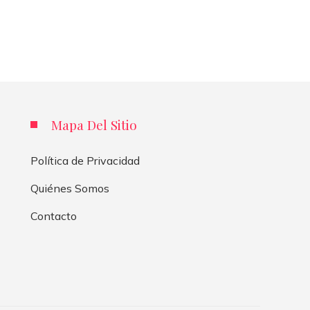
Isabella Nguyen
Ha
Isabella Nguyen
Hace 2 años
Mapa Del Sitio
Política de Privacidad
Quiénes Somos
Contacto