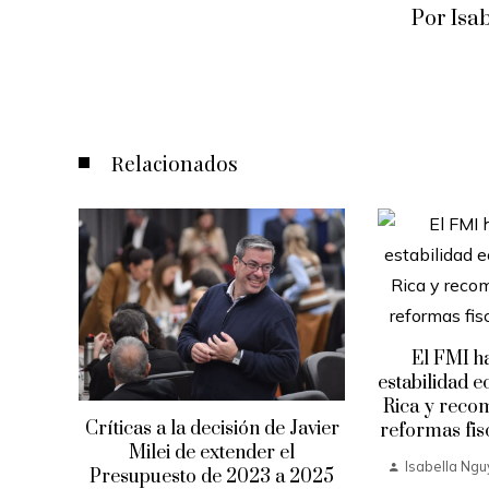
Por Isa
Relacionados
El FMI ha
estabilidad 
ume
Rica y reco
uerto
Críticas a la decisión de Javier
reformas fis
evo
Milei de extender el
ítica
Isabella Ng
Presupuesto de 2023 a 2025