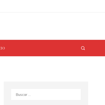
Las 15 misiones espaciales que definieron la era de la exploración espacial
Alemania y sus metas climáticas: la RSE como estrategia para ciudades industriales más limpias
CIO
Buscar: