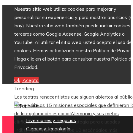
Nuestro sitio web utiliza cookies para mejorar y
personalizar su experiencia y para mostrar anuncios (si
hay). Nuestro sitio web también puede incluir cookies 
terceros como Google Adsense, Google Analytics o
YouTube. Al utilizar el sitio web, usted acepta el uso de
cookies. Hemos actualizado nuestra Política de Privaci
Haga clic en el botón para consultar nuestra Política d
Privacidad.
Ok, Acepto
Trending
Los teatros renacentistas que siguen abiertos al públic
hoy en día
Las 15 misiones espaciales que definieron l
de la exploración espacial
Alemania y sus metas
Inversiones y negocios
climáticas: la RSE como estrategia para ciudades
Ciencia y tecnología
industriales más limpias
Los 10 escándalos más