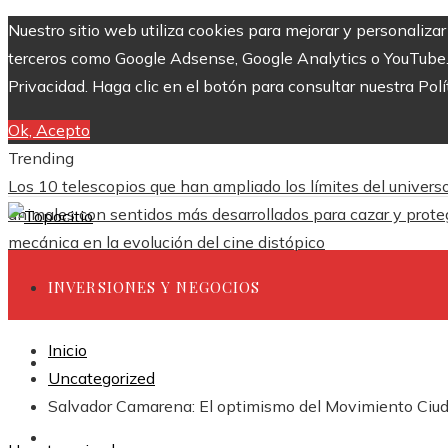
Nuestro sitio web utiliza cookies para mejorar y personaliza
terceros como Google Adsense, Google Analytics o YouTube. Al
Privacidad. Haga clic en el botón para consultar nuestra Polí
Ok, Acepto
Trending
Los 10 telescopios que han ampliado los límites del univers
animales con sentidos más desarrollados para cazar y prote
mecánica en la evolución del cine distópico
INVERSIONES Y NEGOCIOS
Inicio
CIENCIA Y TECNOLOGÍA
Uncategorized
Salvador Camarena: El optimismo del Movimiento Ciuda
RESPONSABILIDAD SOCIAL