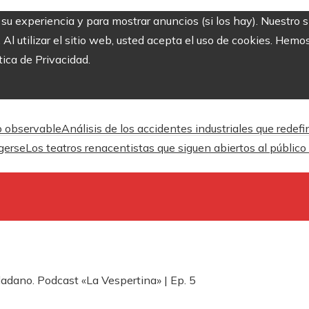
r su experiencia y para mostrar anuncios (si los hay). Nuestro 
 utilizar el sitio web, usted acepta el uso de cookies. Hemos
tica de Privacidad.
o observable
Análisis de los accidentes industriales que redef
gerse
Los teatros renacentistas que siguen abiertos al público
dano. Podcast «La Vespertina» | Ep. 5