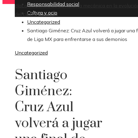
Responsabilidad social
día
La influencia de La naranja mecánica en la evolució
Cultura y ocio
Inicio
del cine distópico
Uncategorized
Santiago Giménez: Cruz Azul volverá a jugar una f
de Liga MX para enfrentarse a sus demonios
Uncategorized
Santiago
Giménez:
Cruz Azul
volverá a jugar