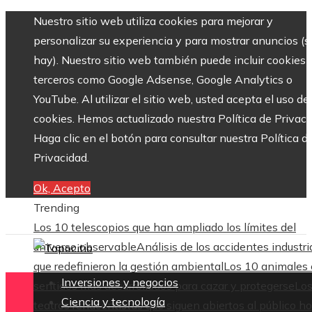
Nuestro sitio web utiliza cookies para mejorar y
personalizar su experiencia y para mostrar anuncios (si
hay). Nuestro sitio web también puede incluir cookies 
terceros como Google Adsense, Google Analytics o
YouTube. Al utilizar el sitio web, usted acepta el uso de
cookies. Hemos actualizado nuestra Política de Privaci
Haga clic en el botón para consultar nuestra Política d
Privacidad.
Ok, Acepto
Trending
Los 10 telescopios que han ampliado los límites del
universo observable
Análisis de los accidentes industri
que redefinieron la gestión ambiental
Los 10 animales
Inversiones y negocios
sentidos más desarrollados para cazar y protegerse
Lo
Ciencia y tecnología
teatros renacentistas que siguen abiertos al público h