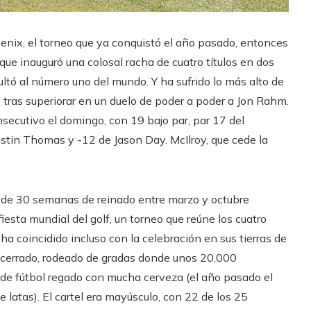
oenix, el torneo que ya conquistó el año pasado, entonces
 que inauguró una colosal racha de cuatro títulos en dos
ultó al número uno del mundo. Y ha sufrido lo más alto de
y tras superiorar en un duelo de poder a poder a Jon Rahm.
nsecutivo el domingo, con 19 bajo par, par 17 del
stin Thomas y -12 de Jason Day. McIlroy, que cede la
s de 30 semanas de reinado entre marzo y octubre
iesta mundial del golf, un torneo que reúne los cuatro
a coincidido incluso con la celebración en sus tierras de
s cerrado, rodeado de gradas donde unos 20,000
o de fútbol regado con mucha cerveza (el año pasado el
latas). El cartel era mayúsculo, con 22 de los 25