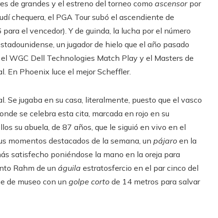
res de grandes y el estreno del torneo como
ascensor
por
aoudí chequera, el PGA Tour subó el ascendiente de
6 para el vencedor). Y de guinda, la lucha por el número
estadounidense, un jugador de hielo que el año pasado
l, el WGC Dell Technologies Match Play y el Masters de
l. En Phoenix luce el mejor Scheffler.
 Se jugaba en su casa, literalmente, puesto que el vasco
nde se celebra esta cita, marcada en rojo en su
llos su abuela, de 87 años, que le siguió en vivo en el
e sus momentos destacados de la semana, un
pájaro
en la
más satisfecho poniéndose la mano en la oreja para
mento Rahm de un
águila
estratosfercio en el par cinco del
lpe de museo con un
golpe corto
de 14 metros para salvar