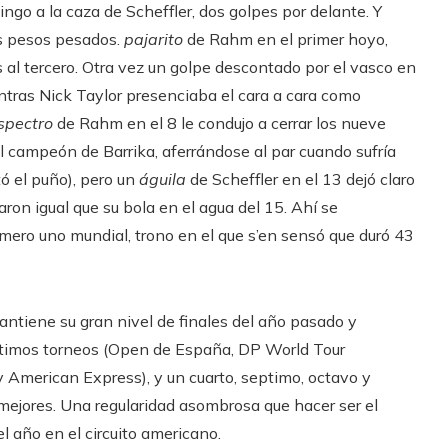
go a la caza de Scheffler, dos golpes por delante. Y
os pesos pesados.
pajarito
de Rahm en el primer hoyo,
al tercero. Otra vez un golpe descontado por el vasco en
ntras Nick Taylor presenciaba el cara a cara como
spectro
de Rahm en el 8 le condujo a cerrar los nueve
l campeón de Barrika, aferrándose al par cuando sufría
tó el puño), pero un
águila
de Scheffler en el 13 dejó claro
on igual que su bola en el agua del 15. Ahí se
mero uno mundial, trono en el que s’en sensó que duró 43
ntiene su gran nivel de finales del año pasado y
 últimos torneos (Open de España, DP World Tour
merican Express), y un cuarto, septimo, octavo y
s mejores. Una regularidad asombrosa que hacer ser el
l año en el circuito americano.