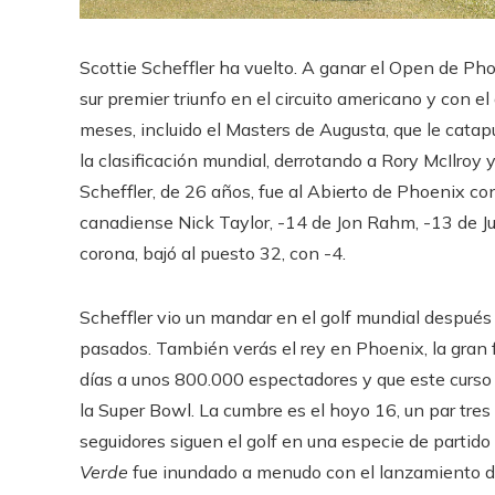
Scottie Scheffler ha vuelto. A ganar el Open de Ph
sur premier triunfo en el circuito americano y con el
meses, incluido el Masters de Augusta, que le catap
la clasificación mundial, derrotando a Rory McIlroy 
Scheffler, de 26 años, fue al Abierto de Phoenix co
canadiense Nick Taylor, -14 de Jon Rahm, -13 de Ju
corona, bajó al puesto 32, con -4.
Scheffler vio un mandar en el golf mundial despué
pasados. También verás el rey en Phoenix, la gran f
días a unos 800.000 espectadores y que este curso h
la Super Bowl. La cumbre es el hoyo 16, un par tre
seguidores siguen el golf en una especie de partid
Verde
fue inundado a menudo con el lanzamiento de 