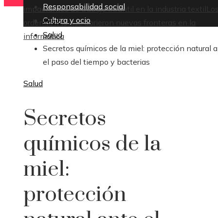
Responsabilidad social
impactantes de trabajo infantil en la industria textil
Lo
Cultura y ocio
Inicio
ordenadores que abrieron nuevas fronteras en la
Salud
informática
Secretos químicos de la miel: protección natural 
el paso del tiempo y bacterias
Salud
Secretos
químicos de la
miel:
protección