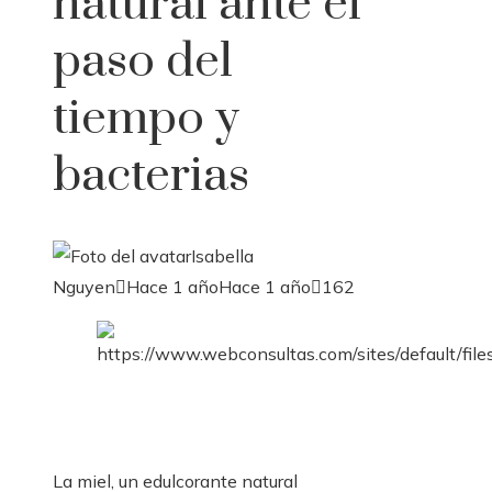
natural ante el
paso del
tiempo y
bacterias
Isabella
Nguyen
Hace 1 año
Hace 1 año
162
La miel, un edulcorante natural