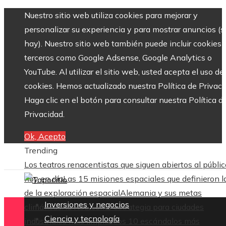
Nuestro sitio web utiliza cookies para mejorar y
personalizar su experiencia y para mostrar anuncios (si
hay). Nuestro sitio web también puede incluir cookies 
terceros como Google Adsense, Google Analytics o
YouTube. Al utilizar el sitio web, usted acepta el uso de
cookies. Hemos actualizado nuestra Política de Privaci
Haga clic en el botón para consultar nuestra Política d
Privacidad.
Ok, Acepto
Trending
Los teatros renacentistas que siguen abiertos al públic
hoy en día
Las 15 misiones espaciales que definieron l
de la exploración espacial
Alemania y sus metas
Inversiones y negocios
climáticas: la RSE como estrategia para ciudades
Ciencia y tecnología
industriales más limpias
Los 10 escándalos más