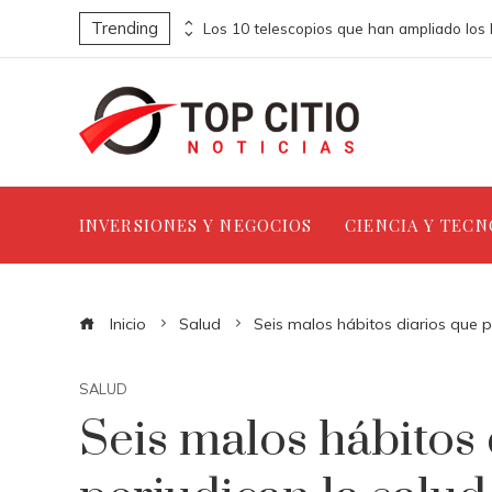
Trending
La escena post-créditos de Spider-Man: Brand New Day y su papel en la evolución del MCU
INVERSIONES Y NEGOCIOS
CIENCIA Y TEC
Inicio
Salud
Seis malos hábitos diarios que p
SALUD
Seis malos hábitos 