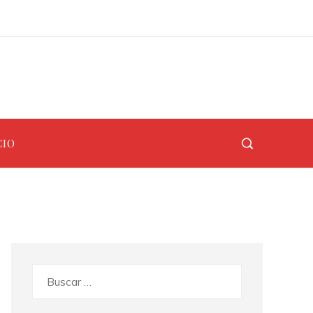
Análisis de los accidentes industriales que redefinieron la gestión ambiental
Los 10 animales con sentidos más desarrollados para cazar y protegerse
CIO
Buscar: