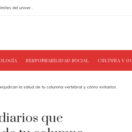
Los 10 telescopios que han ampliado los límites del universo observable
NOLOGÍA
RESPONSABILIDAD SOCIAL
CULTURA Y O
erjudican la salud de tu columna vertebral y cómo evitarlos
diarios que