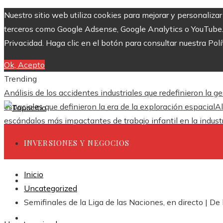
Nuestro sitio web utiliza cookies para mejorar y personaliza
terceros como Google Adsense, Google Analytics o YouTube. Al
Privacidad. Haga clic en el botón para consultar nuestra Polí
Ok, Acepto
Trending
Análisis de los accidentes industriales que redefinieron la g
espaciales que definieron la era de la exploración espacial
Al
escándalos más impactantes de trabajo infantil en la industr
INVERSIONES Y NEGOCIOS
Inicio
CIENCIA Y TECNOLOGÍA
Uncategorized
Semifinales de la Liga de las Naciones, en directo | 
RESPONSABILIDAD SOCIAL