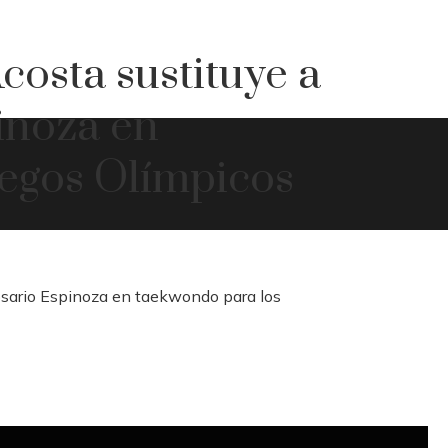
costa sustituye a
inoza en
uegos Olímpicos