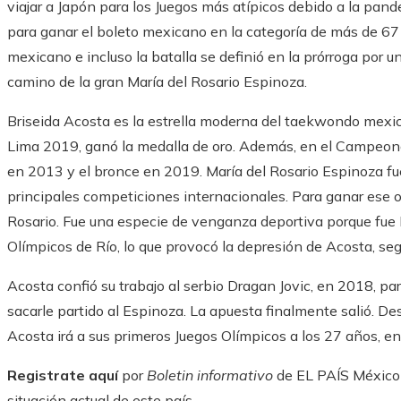
viajar a Japón para los Juegos más atípicos debido a la pan
para ganar el boleto mexicano en la categoría de más de 67 k
mexicano e incluso la batalla se definió en la prórroga por u
camino de la gran María del Rosario Espinoza.
Briseida Acosta es la estrella moderna del taekwondo mexi
Lima 2019, ganó la medalla de oro. Además, en el Campeona
en 2013 y el bronce en 2019. María del Rosario Espinoza fue 
principales competiciones internacionales. Para ganar ese o
Rosario. Fue una especie de venganza deportiva porque fue E
Olímpicos de Río, lo que provocó la depresión de Acosta, seg
Acosta confió su trabajo al serbio Dragan Jovic, en 2018, p
sacarle partido al Espinoza. La apuesta finalmente salió. Des
Acosta irá a sus primeros Juegos Olímpicos a los 27 años, 
Registrate aquí
por
Boletin informativo
de EL PAÍS México y
situación actual de este país