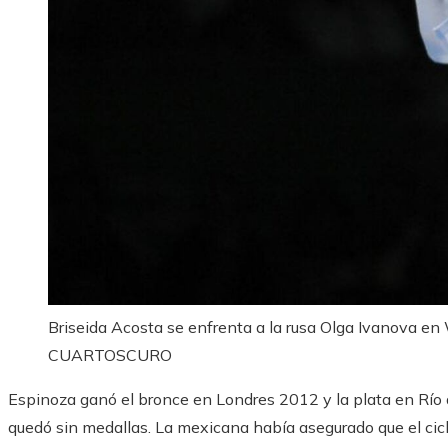
Briseida Acosta se enfrenta a la rusa Olga Ivanova e
CUARTOSCURO
Espinoza ganó el bronce en Londres 2012 y la plata en Río 
quedó sin medallas. La mexicana había asegurado que el ciclo