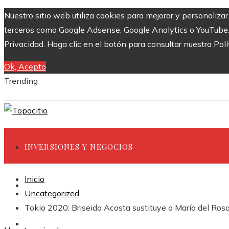
Nuestro sitio web utiliza cookies para mejorar y personaliza
terceros como Google Adsense, Google Analytics o YouTube. Al
Privacidad. Haga clic en el botón para consultar nuestra Polí
Ok, Acepto
Trending
INVERSIONES Y NEGOCIOS
Inicio
CIENCIA Y TECNOLOGÍA
Uncategorized
Tokio 2020: Briseida Acosta sustituye a María del Ro
RESPONSABILIDAD SOCIAL