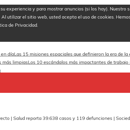
r su experiencia y para mostrar anuncios (si los hay). Nuestro 
 utilizar el sitio web, usted acepta el uso de cookies. Hemos
tica de Privacidad.
 en día
Las 15 misiones espaciales que definieron la era de la
es más limpias
Los 10 escándalos más impactantes de trabajo inf
a
irecto | Salud reporta 39.638 casos y 119 defunciones | Socie