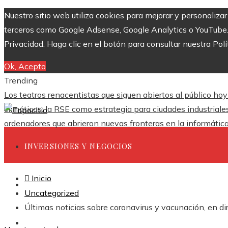
Nuestro sitio web utiliza cookies para mejorar y personaliza
terceros como Google Adsense, Google Analytics o YouTube. Al
Privacidad. Haga clic en el botón para consultar nuestra Polí
Ok, Acepto
Trending
Los teatros renacentistas que siguen abiertos al público hoy
climáticas: la RSE como estrategia para ciudades industrial
ordenadores que abrieron nuevas fronteras en la informátic
INVERSIONES Y NEGOCIOS
Inicio
CIENCIA Y TECNOLOGÍA
Uncategorized
Últimas noticias sobre coronavirus y vacunación, en d
RESPONSABILIDAD SOCIAL