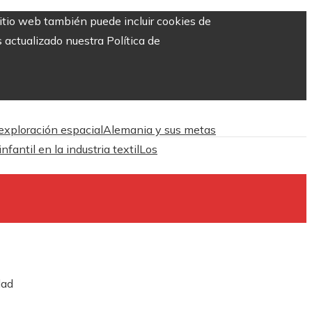
sitio web también puede incluir cookies de
 actualizado nuestra Política de
 exploración espacial
Alemania y sus metas
antil en la industria textil
Los
dad