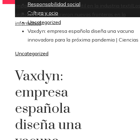
Responsabilidad social
impactantes de trabajo infantil en la industria textil
Lo
Cultura y ocio
Inicio
ordenadores que abrieron nuevas fronteras en la
Uncategorized
informática
Vaxdyn: empresa española diseña una vacuna
innovadora para la próxima pandemia | Ciencias
Uncategorized
Vaxdyn:
empresa
española
diseña una