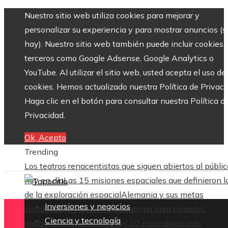
Nuestro sitio web utiliza cookies para mejorar y
personalizar su experiencia y para mostrar anuncios (si
hay). Nuestro sitio web también puede incluir cookies 
terceros como Google Adsense, Google Analytics o
YouTube. Al utilizar el sitio web, usted acepta el uso de
cookies. Hemos actualizado nuestra Política de Privaci
Haga clic en el botón para consultar nuestra Política d
Privacidad.
Ok, Acepto
Trending
Los teatros renacentistas que siguen abiertos al públic
hoy en día
Las 15 misiones espaciales que definieron l
de la exploración espacial
Alemania y sus metas
Inversiones y negocios
climáticas: la RSE como estrategia para ciudades
Ciencia y tecnología
industriales más limpias
Los 10 escándalos más