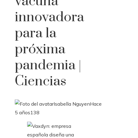
vacuna
innovadora
para la
próxima
pandemia |
Ciencias
Isabella Nguyen
Hace
5 años
138