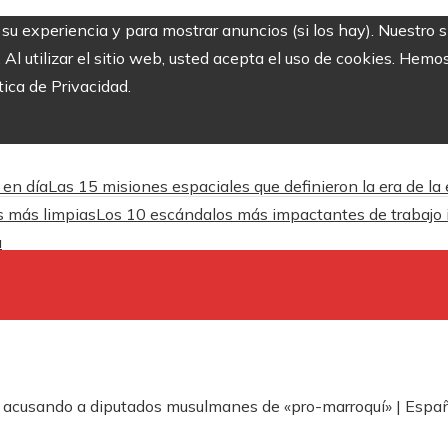
r su experiencia y para mostrar anuncios (si los hay). Nuestro 
 utilizar el sitio web, usted acepta el uso de cookies. Hemos
tica de Privacidad.
 en día
Las 15 misiones espaciales que definieron la era de la
es más limpias
Los 10 escándalos más impactantes de trabajo inf
a
 acusando a diputados musulmanes de «pro-marroquí» | Espa