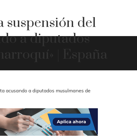
 suspensión del
ndo a diputados
arroquí» | España