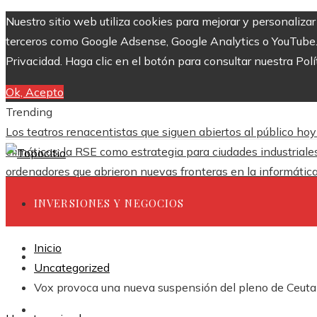
Nuestro sitio web utiliza cookies para mejorar y personaliza
terceros como Google Adsense, Google Analytics o YouTube. Al
Privacidad. Haga clic en el botón para consultar nuestra Polí
Ok, Acepto
Trending
Los teatros renacentistas que siguen abiertos al público hoy
climáticas: la RSE como estrategia para ciudades industrial
ordenadores que abrieron nuevas fronteras en la informátic
INVERSIONES Y NEGOCIOS
Inicio
CIENCIA Y TECNOLOGÍA
Uncategorized
Vox provoca una nueva suspensión del pleno de Ceuta
RESPONSABILIDAD SOCIAL