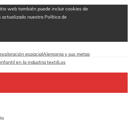
sitio web también puede incluir cookies de
 actualizado nuestra Política de
 exploración espacial
Alemania y sus metas
antil en la industria textil
Los
ña