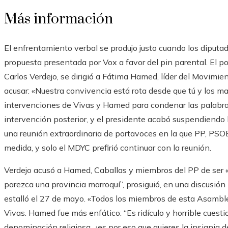
Más información
El enfrentamiento verbal se produjo justo cuando los diput
propuesta presentada por Vox a favor del pin parental. El p
Carlos Verdejo, se dirigió a Fátima Hamed, líder del Movimie
acusar: «Nuestra convivencia está rota desde que tú y los m
intervenciones de Vivas y Hamed para condenar las palabras
intervención posterior, y el presidente acabó suspendiendo la
una reunión extraordinaria de portavoces en la que PP, PSOE
medida, y solo el MDYC prefirió continuar con la reunión.
Verdejo acusó a Hamed, Caballas y miembros del PP de ser «
parezca una provincia marroquí”, prosiguió, en una discusión
estalló el 27 de mayo. «Todos los miembros de esta Asamb
Vivas. Hamed fue más enfático: “Es ridículo y horrible cuest
denominación religiosa, ¿es por eso que quieres la insignia 