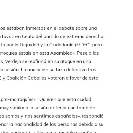
ados estaban inmersos en el debate sobre una
ortavoz en Ceuta del partido de extrema derecha,
nto por la Dignidad y la Ciudadanía (MDYC) para
arroquíes estáis en esta Asamblea». Pese a las
, Verdejo se reafirmó en su ataque en una
 sesión. La anulación se hizo definitiva tras
 y Coalición Caballas votaron a favor de esta
pro-marroquíes». “Quieren que esta ciudad
 muy similar a la sesión anterior que también
lea somos y nos sentimos españoles», respondió
ionar la nacionalidad de las personas debido a su
de los padres? (…). No soy tu modelo española.