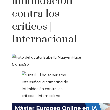
intimidación
contra los
críticos |
Internacional
Isabella Nguyen
Hace
5 años
96