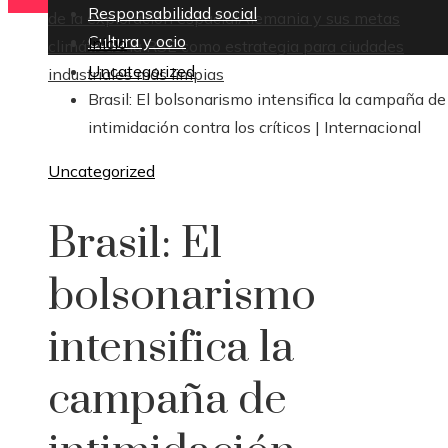
Responsabilidad social
de la exploración espacial
Alemania y sus metas
Cultura y ocio
Inicio
climáticas: la RSE como estrategia para ciudades
Uncategorized
industriales más limpias
Brasil: El bolsonarismo intensifica la campaña de
intimidación contra los críticos | Internacional
Uncategorized
Brasil: El
bolsonarismo
intensifica la
campaña de