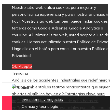
Nuestro sitio web utiliza cookies para mejorar y
personalizar su experiencia y para mostrar anuncios (si
hay). Nuestro sitio web también puede incluir cookies 
terceros como Google Adsense, Google Analytics o
YouTube. Al utilizar el sitio web, usted acepta el uso de
cookies. Hemos actualizado nuestra Política de Privaci
Haga clic en el botón para consultar nuestra Política d
Privacidad.
Ok, Acepto
Trending
Análisis de los accidentes industriales que redefinieron
gestión ambiental
Los teatros renacentistas que sigue
abiertos al público hoy en día
Estrategias clave para
Inversiones y negocios
implementar la jornada laboral de ocho horas en
Ciencia y tecnología
empresas
Las 15 misiones espaciales que definieron la