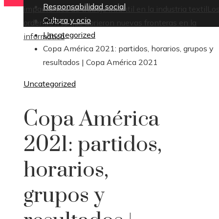
Responsabilidad social
impactantes de trabajo infantil en la industria textil
Lo
Cultura y ocio
Inicio
ordenadores que abrieron nuevas fronteras en la
Uncategorized
informática
Copa América 2021: partidos, horarios, grupos y
resultados | Copa América 2021
Uncategorized
Copa América
2021: partidos,
horarios,
grupos y