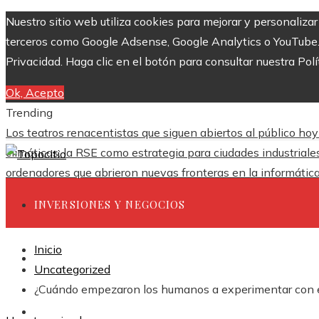
Nuestro sitio web utiliza cookies para mejorar y personaliza
terceros como Google Adsense, Google Analytics o YouTube. Al
Privacidad. Haga clic en el botón para consultar nuestra Polí
Ok, Acepto
Trending
Los teatros renacentistas que siguen abiertos al público hoy
climáticas: la RSE como estrategia para ciudades industrial
ordenadores que abrieron nuevas fronteras en la informátic
INVERSIONES Y NEGOCIOS
Inicio
CIENCIA Y TECNOLOGÍA
Uncategorized
¿Cuándo empezaron los humanos a experimentar con el 
RESPONSABILIDAD SOCIAL