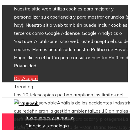
Nuestro sitio web utiliza cookies para mejorar y
personalizar su experiencia y para mostrar anuncios (si
hay). Nuestro sitio web también puede incluir cookies 
terceros como Google Adsense, Google Analytics o
YouTube. Al utilizar el sitio web, usted acepta el uso de
cookies. Hemos actualizado nuestra Política de Privaci
Haga clic en el botón para consultar nuestra Política d
Privacidad.
Ok, Acepto
Trending
Los 10 telescopios que han ampliado los límites del
universo observable
Análisis de los accidentes industri
que redefinieron la gestión ambiental
Los 10 animales
Inversiones y negocios
sentidos más desarrollados para cazar y protegerse
La
Ciencia y tecnología
escena post-créditos de Spider-Man: Brand New Day 