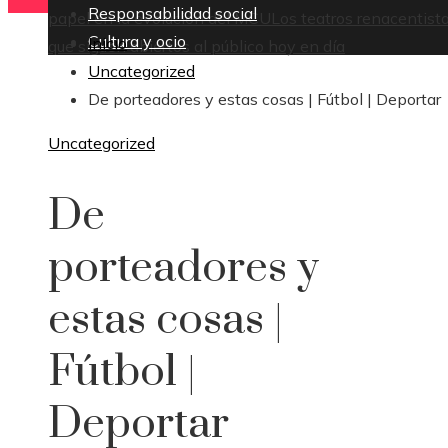
Responsabilidad social
papel en la evolución del MCU
Los teatros renacentist
Cultura y ocio
Inicio
que siguen abiertos al público hoy en día
Uncategorized
De porteadores y estas cosas | Fútbol | Deportar
Uncategorized
De
porteadores y
estas cosas |
Fútbol |
Deportar