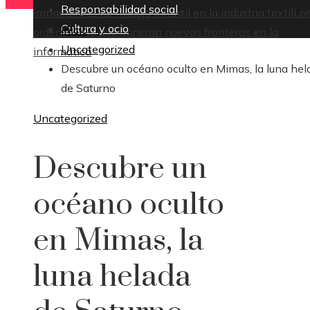
Responsabilidad social
impactantes de trabajo infantil en la industria textil
Lo
Cultura y ocio
Inicio
ordenadores que abrieron nuevas fronteras en la
Uncategorized
informática
Descubre un océano oculto en Mimas, la luna hel
de Saturno
Uncategorized
Descubre un
océano oculto
en Mimas, la
luna helada