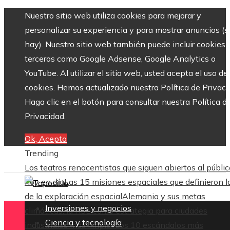
Nuestro sitio web utiliza cookies para mejorar y
personalizar su experiencia y para mostrar anuncios (si
hay). Nuestro sitio web también puede incluir cookies 
terceros como Google Adsense, Google Analytics o
YouTube. Al utilizar el sitio web, usted acepta el uso de
cookies. Hemos actualizado nuestra Política de Privaci
Haga clic en el botón para consultar nuestra Política d
Privacidad.
Ok, Acepto
Trending
Los teatros renacentistas que siguen abiertos al públic
hoy en día
Las 15 misiones espaciales que definieron l
de la exploración espacial
Alemania y sus metas
Inversiones y negocios
climáticas: la RSE como estrategia para ciudades
Ciencia y tecnología
industriales más limpias
Los 10 escándalos más