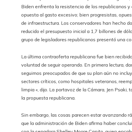
Biden enfrenta la resistencia de los republicanos y
opuesta al gasto excesivo; bien progresistas, opuest
de infraestructura. Los conservadores han hecho do
reducido el presupuesto inicial a 1,7 billones de dó
grupo de legisladores republicanos presentó una co
La última contraoferta republicana fue bien recibida
voluntad de seguir operando. En primera lectura, da
seguimos preocupados de que su plan aún no inclu
sectores críticos, como hospitales veteranos, ree
limpia «, dijo. La portavoz de la Cámara, Jen Psaki, 
la propuesta republicana.
Sin embargo, las cosas parecen estar avanzando ráp
que la administración de Biden afirma haber conclui
con la senadora Shelley Moore Capito, quien encabe