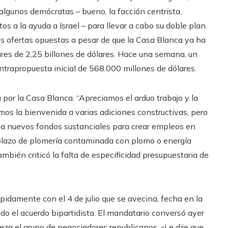
 algunos demócratas – bueno, la facción centrista,
os a la ayuda a Israel – para llevar a cabo su doble plan
s ofertas opuestas a pesar de que la Casa Blanca ya ha
lares de 2,25 billones de dólares. Hace una semana, un
ntrapropuesta inicial de 568.000 millones de dólares.
 por la Casa Blanca. “Apreciamos el arduo trabajo y la
mos la bienvenida a varias adiciones constructivas, pero
ya nuevos fondos sustanciales para crear empleos en
mplazo de plomería contaminada con plomo o energía
también criticó la falta de especificidad presupuestaria de
idamente con el 4 de julio que se avecina, fecha en la
do el acuerdo bipartidista. El mandatario conversó ayer
za el grupo de negociadores republicanos. «Le dije que