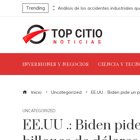
Trending
Alemania y sus metas climáticas: la RSE como estrategia para ciudades industriales más limpias
INVERSIONES Y NEGOCIOS
CIENCIA Y TEC
Inicio
Uncategorized
EE.UU .: Biden pide un
UNCATEGORIZED
EE.UU .: Biden pid