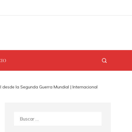
Los teatros renacentistas que siguen abiertos al público hoy en día
Estrategias clave para implementar la jornada laboral de ocho horas en empresas
CIO
l desde la Segunda Guerra Mundial | Internacional
Buscar: