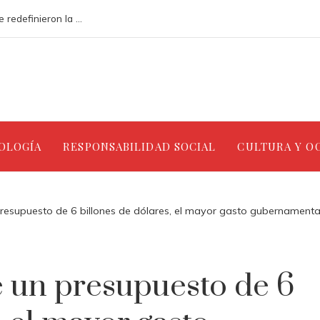
Análisis de los accidentes industriales que redefinieron la gestión ambiental
NOLOGÍA
RESPONSABILIDAD SOCIAL
CULTURA Y O
 presupuesto de 6 billones de dólares, el mayor gasto gubernamenta
e un presupuesto de 6