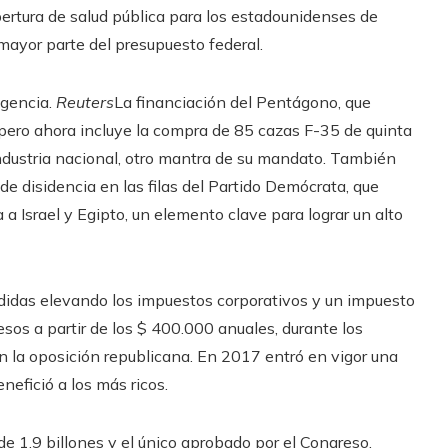
ertura de salud pública para los estadounidenses de
ayor parte del presupuesto federal.
agencia.
Reuters
La financiación del Pentágono, que
pero ahora incluye la compra de 85 cazas F-35 de quinta
dustria nacional, otro mantra de su mandato. También
e de disidencia en las filas del Partido Demócrata, que
 a Israel y Egipto, un elemento clave para lograr un alto
didas elevando los impuestos corporativos y un impuesto
esos a partir de los $ 400.000 anuales, durante los
 la oposición republicana. En 2017 entró en vigor una
nefició a los más ricos.
e 1,9 billones y el único aprobado por el Congreso,