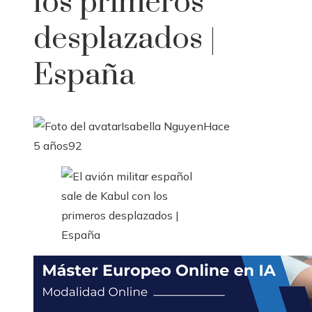
los primeros
desplazados |
España
Isabella Nguyen
Hace
5 años
92