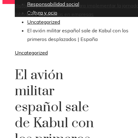
Responsabilidad social
distópico
Estrategias clave para implementar la jornad
Cultura y ocio
Inicio
laboral de ocho horas en empresas
Uncategorized
El avión militar español sale de Kabul con los
primeros desplazados | España
Uncategorized
El avión
militar
español sale
de Kabul con