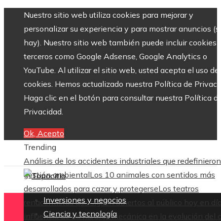
Nuestro sitio web utiliza cookies para mejorar y
personalizar su experiencia y para mostrar anuncios (si
hay). Nuestro sitio web también puede incluir cookies 
terceros como Google Adsense, Google Analytics o
YouTube. Al utilizar el sitio web, usted acepta el uso de
cookies. Hemos actualizado nuestra Política de Privaci
Haga clic en el botón para consultar nuestra Política d
Privacidad.
Ok, Acepto
Trending
Análisis de los accidentes industriales que redefinieron
gestión ambiental
Los 10 animales con sentidos más
desarrollados para cazar y protegerse
Los teatros
Inversiones y negocios
renacentistas que siguen abiertos al público hoy en dí
Ciencia y tecnología
influencia de La naranja mecánica en la evolución del 