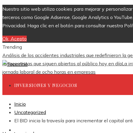
Nuestro sitio web utiliza cookies para mejorar y personaliza
terceros como Google Adsense, Google Analytics o YouTube. Al
Privacidad. Haga clic en el botón para consultar nuestra Polí
Ok, Acepto
Trending
Análisis de los accidentes industriales que redefinieron la g
renacentistas que siguen abiertos al público hoy en día
La in
jornada laboral de ocho horas en empresas
INVERSIONES Y NEGOCIOS
Inicio
CIENCIA Y TECNOLOGÍA
Uncategorized
El BID inicia la travesía para incrementar el capital an
RESPONSABILIDAD SOCIAL