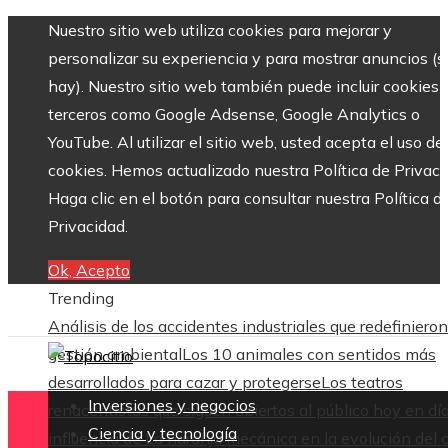
Nuestro sitio web utiliza cookies para mejorar y
personalizar su experiencia y para mostrar anuncios (si
hay). Nuestro sitio web también puede incluir cookies 
terceros como Google Adsense, Google Analytics o
YouTube. Al utilizar el sitio web, usted acepta el uso de
cookies. Hemos actualizado nuestra Política de Privaci
Haga clic en el botón para consultar nuestra Política d
Privacidad.
Ok, Acepto
Trending
Análisis de los accidentes industriales que redefinieron
gestión ambiental
Los 10 animales con sentidos más
desarrollados para cazar y protegerse
Los teatros
Inversiones y negocios
renacentistas que siguen abiertos al público hoy en dí
Ciencia y tecnología
influencia de La naranja mecánica en la evolución del 