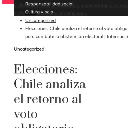
Responsabilidad social
distópico
Estrategias clave para implementar la jornad
Cultura y ocio
Inicio
laboral de ocho horas en empresas
Uncategorized
Elecciones: Chile analiza el retorno al voto obliga
para combatir la abstención electoral | Internaci
Uncategorized
Elecciones:
Chile analiza
el retorno al
voto