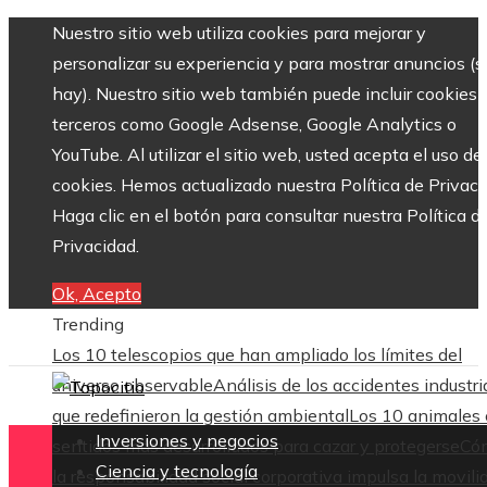
Nuestro sitio web utiliza cookies para mejorar y
personalizar su experiencia y para mostrar anuncios (si
hay). Nuestro sitio web también puede incluir cookies 
terceros como Google Adsense, Google Analytics o
YouTube. Al utilizar el sitio web, usted acepta el uso de
cookies. Hemos actualizado nuestra Política de Privaci
Haga clic en el botón para consultar nuestra Política d
Privacidad.
Ok, Acepto
Trending
Los 10 telescopios que han ampliado los límites del
universo observable
Análisis de los accidentes industri
que redefinieron la gestión ambiental
Los 10 animales
Inversiones y negocios
sentidos más desarrollados para cazar y protegerse
Có
Ciencia y tecnología
la responsabilidad social corporativa impulsa la movili