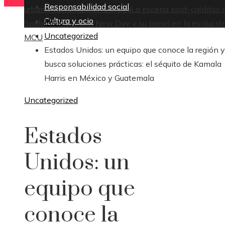
Responsabilidad social
urbana sostenible en Bélgica
La escena post-créditos 
Cultura y ocio
Inicio
Spider-Man: Brand New Day y su papel en la evolución
Uncategorized
MCU
Estados Unidos: un equipo que conoce la región y
busca soluciones prácticas: el séquito de Kamala
Harris en México y Guatemala
Uncategorized
Estados
Unidos: un
equipo que
conoce la