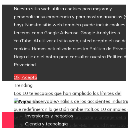
Nuestro sitio web utiliza cookies para mejorar y
personalizar su experiencia y para mostrar anuncios (si
hay). Nuestro sitio web también puede incluir cookies 
terceros como Google Adsense, Google Analytics o
YouTube. Al utilizar el sitio web, usted acepta el uso de
cookies. Hemos actualizado nuestra Política de Privaci
Haga clic en el botón para consultar nuestra Política d
Privacidad.
Ok, Acepto
Trending
Los 10 telescopios que han ampliado los límites del
universo observable
Análisis de los accidentes industri
que redefinieron la gestión ambiental
Los 10 animales
Inversiones y negocios
sentidos más desarrollados para cazar y protegerse
La
Ciencia y tecnología
escena post-créditos de Spider-Man: Brand New Day 