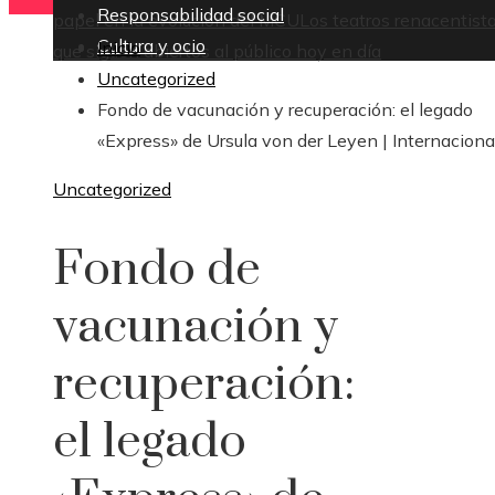
Responsabilidad social
papel en la evolución del MCU
Los teatros renacentist
Cultura y ocio
Inicio
que siguen abiertos al público hoy en día
Uncategorized
Fondo de vacunación y recuperación: el legado
«Express» de Ursula von der Leyen | Internaciona
Uncategorized
Fondo de
vacunación y
recuperación:
el legado