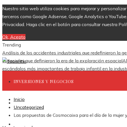
Nuestro sitio web utiliza cookies para mejorar y personaliza
terceros como Google Adsense, Google Analytics o YouTube. Al
Privacidad. Haga clic en el botón para consultar nuestra Polí
Ok, Acepto
Trending
Análisis de los accidentes industriales que redefinieron la g
espaciales que definieron la era de la exploración espacial
Al
escándalos más impactantes de trabajo infantil en la industr
INVERSIONES Y NEGOCIOS
Inicio
CIENCIA Y TECNOLOGÍA
Uncategorized
Las propuestas de Cosmocaixa para el día de la mujer y 
RESPONSABILIDAD SOCIAL